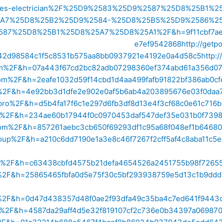
omes-electrician%2F%25D9%2583%25D9%2587%25D8%25B1
A7%25D8%25B2%25D9%2584-%25D8%25B5%25D9%2586%2
%25D8%25B1%25D8%25A7%25D8%25A1%2F&h=9f11cbf7aece
e7ef9542868
http://get
42d98584c1f5c8531b575aa8bb0937921e4192e0a4d58c5
http:
om%2F&h=07a443f67cd2bc82adb07298360ef374abd61a356d07c
om%2F&h=2eafe1032d59f14cbd1d4aa499fafb91822bf386ab0cf
p%2F&h=4e92bb3d1dfe2e902e0af5b6ab4a203895676e03f0daa
pro%2F&h=d5b4fa17f6c1e297d6fb3df8d13e4f3cf68c0e61c716
pro%2F&h=234ae60b17944f0c0970453daf547def35e031b0f739
om%2F&h=857261aebc3cb650f69293df1c95a68f048ef1b646802
oup%2F&h=a210c6dd7190e1a3e8c46f7267f2cff5af4c8aba11c5
om%2F&h=c63438cbfd4575b21defa4654526a2451755b98f72655
v.tv%2F&h=25865465fbfa0d5e75f30c5bf293938759e5d13c1b9d
t%2F&h=0d47d438357d48f0ae2f93dfa49c35ba4c7ed641f9443
e%2F&h=4587da29aff4d5e32f819107cf2c736e0b34397a06987