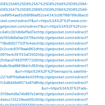
%25D8%25A8%25D8%25A7%25D8%25A6%25D9%258A-
5D8%25A7%25D8%25B9%25D9%258A%25D8%25A9-
89f54ae83d56f86a952ce4343c087f66769c6bec0
pocket.com/redirect?&url=https%3A%2F%2Fwww.cctv-
//getpocket.com/redirect?&url=https%3A%2F%2Fcctv-
4afcc2b1db6effad7ec
http://getpocket.com/redirect?
eb192db8a0ae247f4ec
http://getpocket.com/redirect?
778bdb927752f1e4eec
http://getpocket.com/redirect?
b2c2ccdc83f19aab863d
http://getpocket.com/redirect?
8097be4cf41f33af3502
http://getpocket.com/redirect?
fc6acd7483f1ff772d5
http://getpocket.com/redirect?
e4a8c5ba98818bb1cf83
http://getpocket.com/redirect?
&url=https%3A%2F%2Fbeinsports.satellite-
227b9f1fda9ab4e035f
http://getpocket.com/redirect?
dd7c5d8d46d9573e87d8
http://getpocket.com/redirect?
&url=https%3A%2F%2Fads-
c5109a4d9a74b867e2a
http://getpocket.com/redirect?
04ebcc125239eeb05c5
http://getpocket.com/redirect?