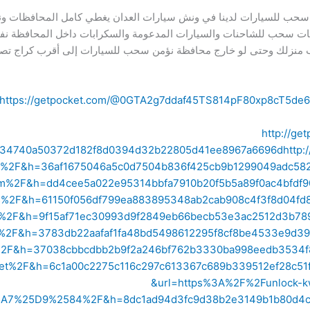
نش سحب للسيارات لدينا في ونش سيارات العدان يغطي كامل المحافظات ون
شات سحب للشاحنات والسيارات المدعومة والسكرابات داخل المحافظة نفس
اب منزلك وحتى لو خارج محافظة نؤمن سحب للسيارات إلى أقرب كراج تصليح
https://getpocket.com/@0GTA2g7ddaf45TS814pF80xp8cT5de
http://ge
34740a50372d182f8d0394d32b22805d41ee8967a6696d
http
ite%2F&h=36af1675046a5c0d7504b836f425cb9b1299049adc58
.com%2F&h=dd4cee5a022e95314bbfa7910b20f5b5a89f0ac4bfdf
es%2F&h=61150f056df799ea883895348ab2cab908c4f3f8d04fd
r%2F&h=9f15af71ec30993d9f2849eb66becb53e3ac2512d3b78
t%2F&h=3783db22aafaf1fa48bd5498612295f8cf8be4533e9d3
%2F&h=37038cbbcdbb2b9f2a246bf762b3330ba998eedb3534f
net%2F&h=6c1a00c2275c116c297c613367c689b339512ef28c51
&url=https%3A%2F%2Funlock
%25D9%2584%2F&h=8dc1ad94d3fc9d38b2e3149b1b80d4c97