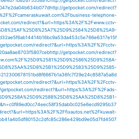
26e4b71b8267555881c
http://getpocket.com/redirect?
1d047e2da04b634b077d
http://getpocket.com/redirect?
%2F%2Fcameraskuwait.com%2Fbusiness-telephone-
pocket.com/redirect?&url=https%3A%2F%2Fwww.cctv-
5D8%25AF%25D8%25A7%25D9%2584%25D8%25A9-
ae5f6ab14414b16bc9a53da453c5e766e6317e15f
//getpocket.com/redirect?&url=https%3A%2F%2Fcctv-
20aa8ae8703f5807ceb
http://getpocket.com/redirect?
-kw.com%2F%25D9%2581%25D9%2586%25D9%258A-
5D8%25AA%25D8%25B1%25D9%2583%25D9%2585-
300678151bd8f6667b1a36fc7f29e24c8587a5a8d
//getpocket.com/redirect?&url=https%3A%2F%2Fcctv-
://getpocket.com/redirect?&url=https%3A%2F%2Fads-
25D9%258A%25D9%2588%25D8%25AA%25D8%25B1-
c0f89ed0cc74eec58f35dab0c025e6ecd9295b37
edirect?&url=https%3A%2F%2Ffixautos.net%2Fkuwait-
bb41a4b5df80152c2dfc85c286e429bd9e05d7fd4507