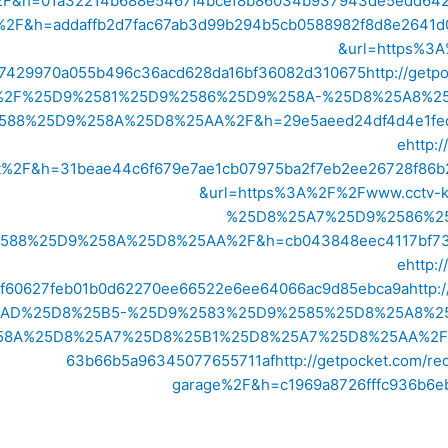
%2F&h=01a32214b688e5467f4bcef8b86034b937943de5edd64
.kw%2F&h=addaffb2d7fac67ab3d99b294b5cb0588982f8d8e264
&url=https%3A
7429970a055b496c36acd628da16bf36082d310675
http://get
%2F%25D9%2581%25D9%2586%25D9%258A-%25D8%25A8%2
8%25D9%258A%25D8%25AA%2F&h=29e5aeed24df4d4e1fed32
e
http:
at%2F&h=31beae44c6f679e7ae1cb07975ba2f7eb2ee26728f86b
&url=https%3A%2F%2Fwww.cctv
%25D8%25A7%25D9%2586%2
8%25D9%258A%25D8%25AA%2F&h=cb043848eec4117bf73212
e
http:
3f60627feb01b0d62270ee66522e6ee64066ac9d85ebca9a
http
%25AD%25D8%25B5-%25D9%2583%25D9%2585%25D8%25A8%
A%25D8%25A7%25D8%25B1%25D8%25A7%25D8%25AA%2F&h=
63b66b5a96345077655711af
http://getpocket.com/r
garage%2F&h=c1969a8726fffc936b6e