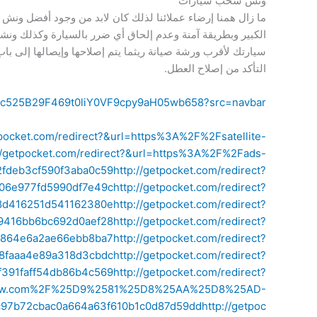
ونش سحب سيارات
ما زال همنا إرضاء عملائنا لذلك كان لابد من وجود أفضل و
الكبير وبطريقة آمنة وعدم إلحاق أي ضرر بالسيارة وكذلك ون
سيارتك لأقرب ورشة صيانة ريثما يتم إصلاحها وإيصالها إلى ب
التأكد من إصلاح العطل.
6c525B29F469t0liY0VF9cpy9aH05wb658?src=navbar
tpocket.com/redirect?&url=https%3A%2F%2Fsatellite-
://getpocket.com/redirect?&url=https%3A%2F%2Fads-
2fdeb3cf590f3aba0c59
http://getpocket.com/redirect?
906e977fd5990df7e49c
http://getpocket.com/redirect?
8d416251d541162380e
http://getpocket.com/redirect?
9416bb6bc692d0aef28
http://getpocket.com/redirect?
9864e6a2ae66ebb8ba7
http://getpocket.com/redirect?
8faaa4e89a318d3cbdc
http://getpocket.com/redirect?
f391faff54db86b4c569
http://getpocket.com/redirect?
-kw.com%2F%25D9%2581%25D8%25AA%25D8%25AD-
b72cbac0a664a63f610b1c0d87d59dd
http://getpoc