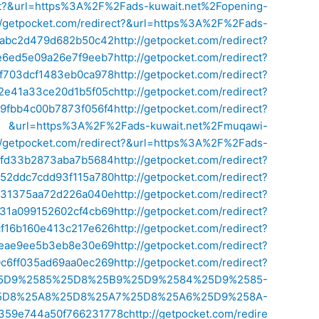
ct?&url=https%3A%2F%2Fads-kuwait.net%2Fopening-
://getpocket.com/redirect?&url=https%3A%2F%2Fads-
babc2d479d682b50c42
http://getpocket.com/redirect?
e6ed5e09a26e7f9eeb7
http://getpocket.com/redirect?
f703dcf1483eb0ca978
http://getpocket.com/redirect?
2e41a33ce20d1b5f05c
http://getpocket.com/redirect?
9fbb4c00b7873f056f4
http://getpocket.com/redirect?
&url=https%3A%2F%2Fads-kuwait.net%2Fmuqawi-
://getpocket.com/redirect?&url=https%3A%2F%2Fads-
e2fd33b2873aba7b5684
http://getpocket.com/redirect?
c52ddc7cdd93f115a780
http://getpocket.com/redirect?
431375aa72d226a040e
http://getpocket.com/redirect?
31a099152602cf4cb69
http://getpocket.com/redirect?
cf16b160e413c217e626
http://getpocket.com/redirect?
5eae9ee5b3eb8e30e69
http://getpocket.com/redirect?
c6ff035ad69aa0ec269
http://getpocket.com/redirect?
F%25D9%2585%25D8%25B9%25D9%2584%25D9%2585-
5D8%25A8%25D8%25A7%25D8%25A6%25D9%258A-
59e744a50f766231778c
http://getpocket.com/redire