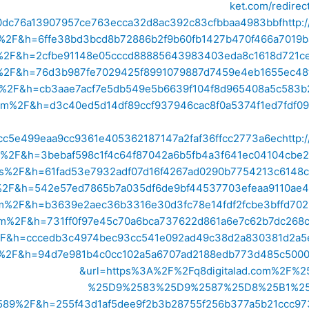
ket.com/redire
0dc76a13907957ce763ecca32d8ac392c83cfbbaa4983bbf
http
ts%2F&h=6ffe38bd3bcd8b72886b2f9b60fb1427b470f466a7019
m%2F&h=2cfbe91148e05cccd88885643983403eda8c1618d721c
%2F&h=76d3b987fe7029425f8991079887d7459e4eb1655ec48
m%2F&h=cb3aae7acf7e5db549e5b6639f104f8d965408a5c583b
com%2F&h=d3c40ed5d14df89ccf937946cac8f0a5374f1ed7fdf09
cc5e499eaa9cc9361e405362187147a2faf36ffcc2773a6ec
http
mes%2F&h=3bebaf598c1f4c64f87042a6b5fb4a3f641ec04104cb
ces%2F&h=61fad53e7932adf07d16f4267ad0290b7754213c6148
r%2F&h=542e57ed7865b7a035df6de9bf44537703efeaa9110ae
om%2F&h=b3639e2aec36b3316e30d3fc78e14fdf2fcbe3bffd702
com%2F&h=731ff0f97e45c70a6bca737622d861a6e7c62b7dc268
w%2F&h=cccedb3c4974bec93cc541e092ad49c38d2a830381d2a
s%2F&h=94d7e981b4c0cc102a5a6707ad2188edb773d485c5000
&url=https%3A%2F%2Fq8digitalad.com%2
%25D9%2583%25D9%2587%25D8%25B1%2
%2F&h=255f43d1af5dee9f2b3b28755f256b377a5b21ccc973