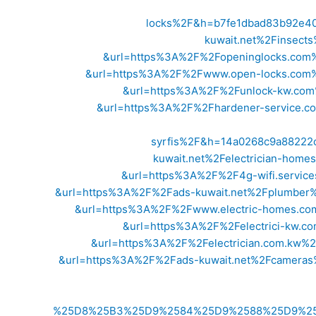
locks%2F&h=b7fe1dbad83b92e4
kuwait.net%2Finsec
&url=https%3A%2F%2Fopeninglocks.co
&url=https%3A%2F%2Fwww.open-locks.com
&url=https%3A%2F%2Funlock-kw.co
&url=https%3A%2F%2Fhardener-service.
syrfis%2F&h=14a0268c9a88222
kuwait.net%2Felectrician-ho
&url=https%3A%2F%2F4g-wifi.servi
&url=https%3A%2F%2Fads-kuwait.net%2Fplumbe
&url=https%3A%2F%2Fwww.electric-homes.c
&url=https%3A%2F%2Felectrici-kw.
&url=https%3A%2F%2Felectrician.com.k
&url=https%3A%2F%2Fads-kuwait.net%2Fcamera
%25D8%25B3%25D9%2584%25D9%2588%25D9%2589