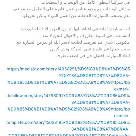
في شركتنا اسطول كامل من الونشات و السطحات
وبدائل الونشات مع وجود عناصر عمل قادرة على التعامل مع مواقف
نقل وسحب السيارات العاطلة عن العمل التي لا يمكن تحريكها.
انت سيارتك امانة في اعناقنا ايها الزبون العزيز لاننا خلقنا ووجدنا
لمساندتك في اسوء الظروف والاحوال فنحن لا نقف
مكتوفي الايدي عند تعرضك لحادث لاقدر الله او تعرض السيارة لاي
سبب جعلها غير قادرة على الحركة ونش كرين
انقاذ السيارات افضل حل في اصعب ظرف.
https://mediajx.com/story14968251/%D9%83%D8%A7%D9%85
%D9%8A%D8%B1%D8%A7%D8%AA-
%D9%85%D8%B1%D8%A7%D9%82%D8%A8%D8%A9
https://bo
okmark-
dofollow.com/story14798097/%D9%83%D8%A7%D9%85%D9%
8A%D8%B1%D8%A7%D8%AA-
%D9%85%D8%B1%D8%A7%D9%82%D8%A8%D8%A9
https://bo
okmark-
template.com/story15028195/%D9%83%D8%A7%D9%85%D9%
8A%D8%B1%D8%A7%D8%AA-
%D9%85%D8%B1%D8%A7%D9%82%D8%A8%D8%A9
https://pr