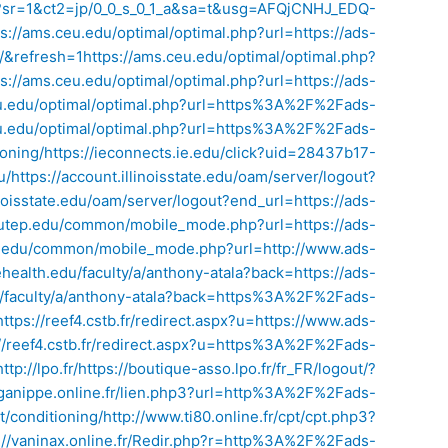
l?sr=1&ct2=jp/0_0_s_0_1_a&sa=t&usg=AFQjCNHJ_EDQ-
ps://ams.ceu.edu/optimal/optimal.php?url=https://ads-
g/&refresh=1
https://ams.ceu.edu/optimal/optimal.php?
ps://ams.ceu.edu/optimal/optimal.php?url=https://ads-
eu.edu/optimal/optimal.php?url=https%3A%2F%2Fads-
eu.edu/optimal/optimal.php?url=https%3A%2F%2Fads-
ioning/
https://ieconnects.ie.edu/click?uid=28437b17-
u/
https://account.illinoisstate.edu/oam/server/logout?
inoisstate.edu/oam/server/logout?end_url=https://ads-
.utep.edu/common/mobile_mode.php?url=https://ads-
p.edu/common/mobile_mode.php?url=http://www.ads-
ehealth.edu/faculty/a/anthony-atala?back=https://ads-
du/faculty/a/anthony-atala?back=https%3A%2F%2Fads-
https://reef4.cstb.fr/redirect.aspx?u=https://www.ads-
://reef4.cstb.fr/redirect.aspx?u=https%3A%2F%2Fads-
http://lpo.fr/
https://boutique-asso.lpo.fr/fr_FR/logout/?
aganippe.online.fr/lien.php3?url=http%3A%2F%2Fads-
t/conditioning/
http://www.ti80.online.fr/cpt/cpt.php3?
://vaninax.online.fr/Redir.php?r=http%3A%2F%2Fads-