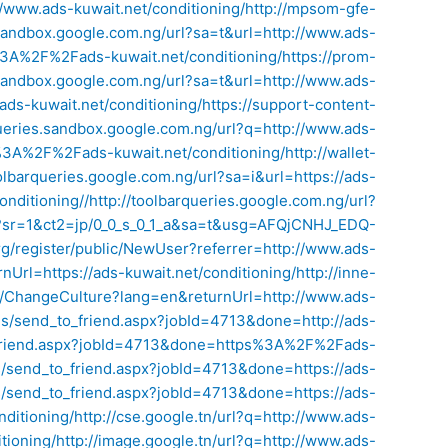
//www.ads-kuwait.net/conditioning/
http://mpsom-gfe-
.sandbox.google.com.ng/url?sa=t&url=http://www.ads-
p%3A%2F%2Fads-kuwait.net/conditioning/
https://prom-
.sandbox.google.com.ng/url?sa=t&url=http://www.ads-
ads-kuwait.net/conditioning/
https://support-content-
queries.sandbox.google.com.ng/url?q=http://www.ads-
s%3A%2F%2Fads-kuwait.net/conditioning/
http://wallet-
oolbarqueries.google.com.ng/url?sa=i&url=https://ads-
nditioning//
http://toolbarqueries.google.com.ng/url?
l?sr=1&ct2=jp/0_0_s_0_1_a&sa=t&usg=AFQjCNHJ_EDQ-
org/register/public/NewUser?referrer=http://www.ads-
Url=https://ads-kuwait.net/conditioning/
http://inne-
t/ChangeCulture?lang=en&returnUrl=http://www.ads-
ges/send_to_friend.aspx?jobId=4713&done=http://ads-
to_friend.aspx?jobId=4713&done=https%3A%2F%2Fads-
es/send_to_friend.aspx?jobId=4713&done=https://ads-
es/send_to_friend.aspx?jobId=4713&done=https://ads-
nditioning/
http://cse.google.tn/url?q=http://www.ads-
tioning/
http://image.google.tn/url?q=http://www.ads-