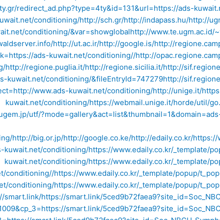
ty.gr/redirect_ad.php?type=4ty&id=131&url=https://ads-kuwait.n
wait.net/conditioning/
http://sch.gr/
http://indapass.hu/
http://ug
t.net/conditioning/&var=showglobal
http://www.te.ugm.ac.id/
waldserver.info/
http://ut.ac.ir/
http://google.is/
http://regione.camp
k=https://ads-kuwait.net/conditioning//
http://opac.regione.cam
g/
http://regione.puglia.it/
http://regione.sicilia.it/
http://sif.region
s-kuwait.net/conditioning/&fileEntryId=747279
http://sif.region
t=http://www.ads-kuwait.net/conditioning/
http://unige.it/
https
kuwait.net/conditioning/
https://webmail.unige.it/horde/util/g
.jugem.jp/utf/?mode=gallery&act=list&thumbnail=1&domain=ads-
ing/
http://big.or.jp/
http://google.co.ke/
http://edaily.co.kr/
https:/
wait.net/conditioning/
https://www.edaily.co.kr/_template/
kuwait.net/conditioning/
https://www.edaily.co.kr/_template/
t/conditioning//
https://www.edaily.co.kr/_template/popup/t
et/conditioning/
https://www.edaily.co.kr/_template/popup/t
//smart.link/
https://smart.link/5ced9b72faea9?site_id=Soc_N
w1009&cp_3=
https://smart.link/5ced9b72faea9?site_id=Soc_N