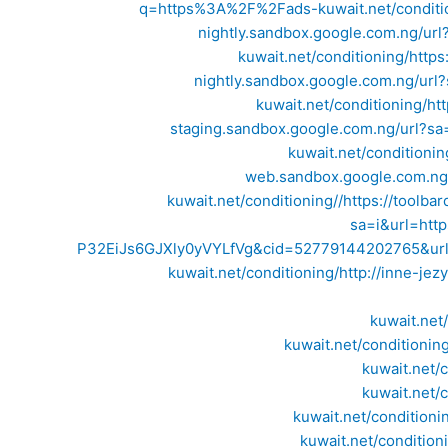
q=https%3A%2F%2Fads-kuwait.net/conditi
nightly.sandbox.google.com.ng/url
kuwait.net/conditioning/
https
nightly.sandbox.google.com.ng/url?
kuwait.net/conditioning/
ht
staging.sandbox.google.com.ng/url?sa=
kuwait.net/conditionin
web.sandbox.google.com.ng/
kuwait.net/conditioning//
https://toolb
sa=i&url=http
P32EiJs6GJXly0yVYLfVg&cid=52779144202765&url=h
kuwait.net/conditioning/
http://inne-je
kuwait.net
kuwait.net/conditioning
kuwait.net/c
kuwait.net/c
kuwait.net/conditionin
kuwait.net/condition