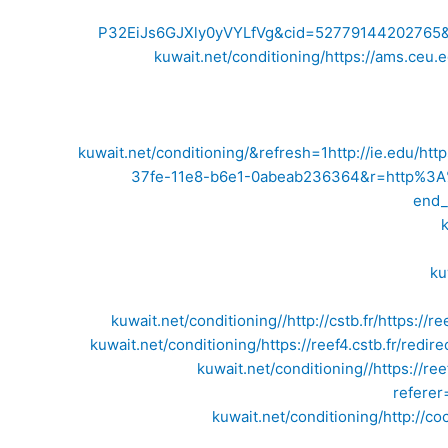
P32EiJs6GJXly0yVYLfVg&cid=52779144202765&url
kuwait.net/conditioning/
https://ams.ceu.
kuwait.net/conditioning/&refresh=1
http://ie.edu/
http
37fe-11e8-b6e1-0abeab236364&r=http%3A%
end_
ku
kuwait.net/conditioning//
http://cstb.fr/
https://re
kuwait.net/conditioning/
https://reef4.cstb.fr/red
kuwait.net/conditioning//
https://re
referer
kuwait.net/conditioning/
http://co