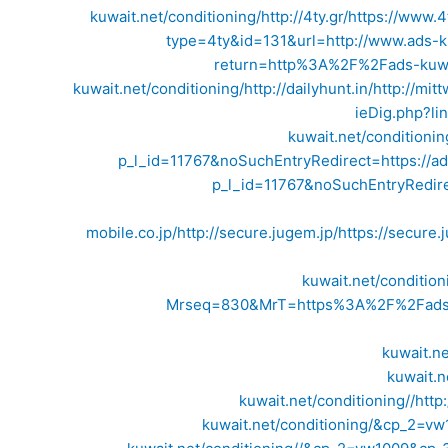
kuwait.net/conditioning/
http://4ty.gr/
https://www.4
type=4ty&id=131&url=http://www.ads-ku
return=http%3A%2F%2Fads-kuwai
kuwait.net/conditioning/
http://dailyhunt.in/
http://mitt
ieDig.php?lin
kuwait.net/conditionin
p_l_id=11767&noSuchEntryRedirect=https://ad
p_l_id=11767&noSuchEntryRedirec
mobile.co.jp/
http://secure.jugem.jp/
https://secure
kuwait.net/condition
Mrseq=830&MrT=https%3A%2F%2Fads-ku
kuwait.ne
kuwait.n
kuwait.net/conditioning//
http:
kuwait.net/conditioning/&cp_2=v