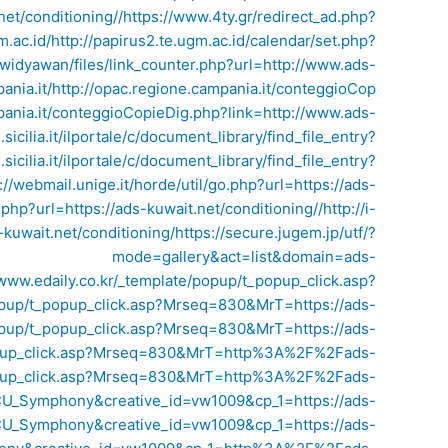
et/conditioning//
https://www.4ty.gr/redirect_ad.php?
m.ac.id/
http://papirus2.te.ugm.ac.id/calendar/set.php?
~widyawan/files/link_counter.php?url=http://www.ads-
ania.it/
http://opac.regione.campania.it/conteggioCop
pania.it/conteggioCopieDig.php?link=http://www.ads-
e.sicilia.it/ilportale/c/document_library/find_file_entry?
e.sicilia.it/ilportale/c/document_library/find_file_entry?
://webmail.unige.it/horde/util/go.php?url=https://ads-
o.php?url=https://ads-kuwait.net/conditioning//
http://i-
kuwait.net/conditioning/
https://secure.jugem.jp/utf/?
mode=gallery&act=list&domain=ads-
/www.edaily.co.kr/_template/popup/t_popup_click.asp?
popup/t_popup_click.asp?Mrseq=830&MrT=https://ads-
popup/t_popup_click.asp?Mrseq=830&MrT=https://ads-
_popup_click.asp?Mrseq=830&MrT=http%3A%2F%2Fads-
_popup_click.asp?Mrseq=830&MrT=http%3A%2F%2Fads-
BCU_Symphony&creative_id=vw1009&cp_1=https://ads-
BCU_Symphony&creative_id=vw1009&cp_1=https://ads-