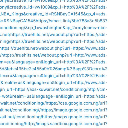
phony&creative_id=vw1009&cp_1=http%3A%2F%2Fads-
phony&creative_id=vw1009&cp_1=http%3A%2F%2Fads-
eb_NBA_Kings&creative_id=RSNBayCA1545&cp_4=ads-
p_3=RSNBayCA1545
https://smart.link/5bb788a3d5b83?
/conditioning/&cp_1=washington&cp_2=myteams-nbc-
s.net/
https://truehits.net/webout.php?url=https://ads-
oning/
https://truehits.net/webout.php?url=https://ads-
https://truehits.net/webout.php?url=https://www.ads-
/
https://truehits.net/webout.php?url=http://www.ads-
ealm=eu&language=en&login_url=http%3A%2F%2Fads-
0a525d8febc495be2c455a9b%26amp%3Bapp%3Dcore%2
realm=ru&language=ru&login_url=http%3A%2F%2Fads-
ot&realm=us&language=en&login_url=http://www.ads-
_url=https://ads-kuwait.net/conditioning/
http://cm-
t=wot&realm=us&language=en&login_url=https://ads-
ait.net/conditioning//
https://cse.google.com.ng/url?
t.net/conditioning//
https://image.google.com.ng/url?
it.net/conditioning/
https://maps.google.com.ng/url?
onditioning/
http://imags.sandbox.google.com.ng/url?