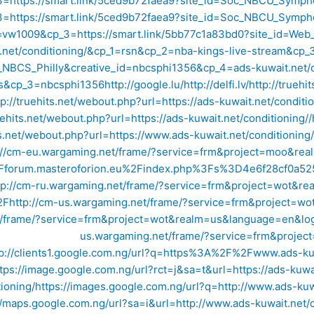
3=
https://smart.link/5ced9b72faea9?site_id=Soc_NBCU_Sym
3=
https://smart.link/5ced9b72faea9?site_id=Soc_NBCU_Sym
_2=vw1009&cp_3=
https://smart.link/5bb77c1a83bd0?site_id=W
t.net/conditioning/&cp_1=rsn&cp_2=nba-kings-live-stream&c
_NBCS_Philly&creative_id=nbcsphi1356&cp_4=ads-kuwait.net
ts&cp_3=nbcsphi1356
http://google.lu/
http://delfi.lv/
http://truehit
tp://truehits.net/webout.php?url=https://ads-kuwait.net/conditi
ruehits.net/webout.php?url=https://ads-kuwait.net/conditioning//
ts.net/webout.php?url=https://www.ads-kuwait.net/conditioning/
://cm-eu.wargaming.net/frame/?service=frm&project=moo&r
2F%2Fforum.masteroforion.eu%2Findex.php%3Fs%3D4e6f28cf
tp://cm-ru.wargaming.net/frame/?service=frm&project=wot&
2F
http://cm-us.wargaming.net/frame/?service=frm&project=w
t/frame/?service=frm&project=wot&realm=us&language=en&login
us.wargaming.net/frame/?service=frm&projec
tp://clients1.google.com.ng/url?q=https%3A%2F%2Fwww.ads-kuw
tps://image.google.com.ng/url?rct=j&sa=t&url=https://ads-kuwai
ioning/
https://images.google.com.ng/url?q=http://www.ads-kuwa
//maps.google.com.ng/url?sa=i&url=http://www.ads-kuwait.net/c