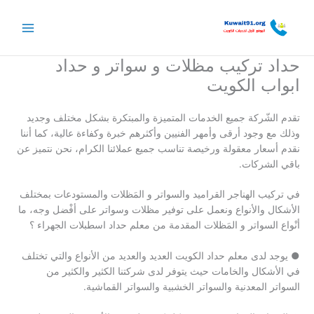
خطي
لى
لمحتوى
حداد تركيب مظلات و سواتر و حداد
ابواب الكويت
تقدم الشّركة جميع الخدمات المتميزة والمبتكرة بشكل مختلف وجديد
وذلك مع وجود أرقى وأمهر الفنيين وأكثرهم خبرة وكفاءة عالية، كما أننا
نقدم أسعار معقولة ورخيصة تناسب جميع عملائنا الكرام، نحن نتميز عن
باقي الشركات.
في تركيب الهناجر القراميد والسواتر و المَظلات والمستودعات بمختلف
الأشكال والأنواع ونعمل على توفير مظلات وسواتر على أفْضل وجه، ما
أنْواع السواتر و المَظلات المقدمة من معلم حداد اسطبلات الجهراء ؟
● يوجد لدى معلم حداد الكويت العديد والعديد من الأنواع والتي تختلف
في الأشكال والخامات حيث يتوفر لدى شركتنا الكثير والكثير من
السواتر المعدنية والسواتر الخشبية والسواتر القماشية.