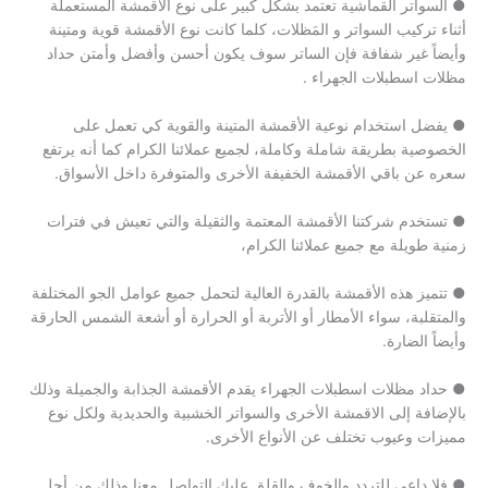
● السواتر القماشية تعتمد بشكل كبير على نوع الأقمشة المستعملة
أثناء تركيب السواتر و المَظلات، كلما كانت نوع الأقمشة قوية ومتينة
وأيضاً غير شفافة فإن الساتر سوف يكون أحسن وأفضل وأمتن حداد
مظلات اسطبلات الجهراء .
● يفضل استخدام نوعية الأقمشة المتينة والقوية كي تعمل على
الخصوصية بطريقة شاملة وكاملة، لجميع عملائنا الكرام كما أنه يرتفع
سعره عن باقي الأقمشة الخفيفة الأخرى والمتوفرة داخل الأسواق.
● تستخدم شركتنا الأقمشة المعتمة والثقيلة والتي تعيش في فترات
زمنية طويلة مع جميع عملائنا الكرام،
● تتميز هذه الأقمشة بالقدرة العالية لتحمل جميع عوامل الجو المختلفة
والمتقلبة، سواء الأمطار أو الأتربة أو الحرارة أو أشعة الشمس الحارقة
وأيضاً الضارة.
● حداد مظلات اسطبلات الجهراء يقدم الأقمشة الجذابة والجميلة وذلك
بالإضافة إلى الاقمشة الأخرى والسواتر الخشبية والحديدية ولكل نوع
مميزات وعيوب تختلف عن الأنواع الأخرى.
● فلا داعي للتردد والخوف والقلق عليك التواصل معنا وذلك من أجل