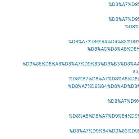
%D8%A7%D9
%D8%A7%D9
%D8%
%D8%A7%D9%84%D9%83%D9
%D8%AC%D8%A8%D8%
%D9%88%D8%A8%D8%A7%D9%83%D8%B3%D8%A
s:
%D8%B7%D8%A7%D8%A8%D8
%D8%A7%D9%84%D8%AD%D8
%D8%A7%D9
%D8%A8%D8%A7%D9%84%D9
%D8%A7%D9%84%D9%83%D9