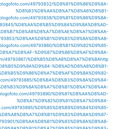
76.blogofoto.com/49793832/%D9%81%D9%86%D9%8A-
%D8%B3%D8%AA%D8%A7%D8%A6%D8%B1-
76.blogofoto.com/49793838/%D9%81%D9%86%D9%8A-
om/49793845/%D8%AA%D8%B5%D9%84%D9%8A%D8%AD-
%D8%B7%D8%A8%D8%A7%D8%AE%D8%A7%D8%AA-
om/49793853/%D8%AA%D8%B1%D9%83%D9%8A%D8%A8-
76.blogofoto.com/49793860/%D8%B1%D9%82%D9%85-
D8%A7%D8%AF-%D9%87%D9%86%D8%AF%D9%8A-
to.com/49793867/%D8%B5%D8%A8%D8%A7%D8%BA
http
%88%D8%B5%D9%8A%D9%84-%D8%AD%D8%A8%D8%B1-
3879/%D8%B5%D9%86%D8%A7%D8%AF%D9%8A%D9%82-
foto.com/49793885/%D8%BA%D8%B3%D9%8A%D9%84-
%D8%B3%D9%8A%D8%A7%D8%B1%D8%A7%D8%AA-
6.blogofoto.com/49793890/%D9%81%D8%AA%D8%AD-
%D8%A7%D9%82%D9%81%D8%A7%D9%84-
ofoto.com/49793895/%D9%85%D8%B9%D9%84%D9%85-
%D8%A8%D8%A7%D8%B1%D9%83%D9%8A%D9%87-
om/49793901/%D8%AA%D8%B1%D9%83%D9%8A%D8%A8-
%D9%8A%D8%B1%D8%A7%D9%85%D9%8A%D9%83-