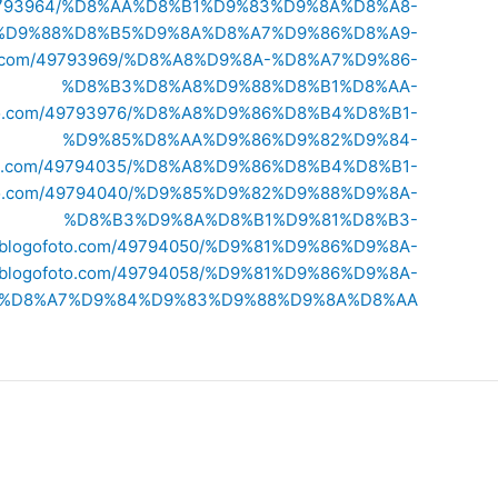
om/49793964/%D8%AA%D8%B1%D9%83%D9%8A%D8%A8-
%D9%88%D8%B5%D9%8A%D8%A7%D9%86%D8%A9-
foto.com/49793969/%D8%A8%D9%8A-%D8%A7%D9%86-
%D8%B3%D8%A8%D9%88%D8%B1%D8%AA-
ofoto.com/49793976/%D8%A8%D9%86%D8%B4%D8%B1-
%D9%85%D8%AA%D9%86%D9%82%D9%84-
ofoto.com/49794035/%D8%A8%D9%86%D8%B4%D8%B1-
ofoto.com/49794040/%D9%85%D9%82%D9%88%D9%8A-
%D8%B3%D9%8A%D8%B1%D9%81%D8%B3-
76.blogofoto.com/49794050/%D9%81%D9%86%D9%8A-
76.blogofoto.com/49794058/%D9%81%D9%86%D9%8A-
-%D8%A7%D9%84%D9%83%D9%88%D9%8A%D8%AA