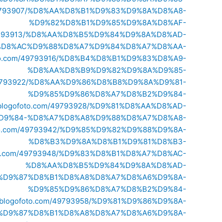
om/49793907/%D8%AA%D8%B1%D9%83%D9%8A%D8%A8-
%D9%82%D8%B1%D9%85%D9%8A%D8%AF-
om/49793913/%D8%AA%D8%B5%D9%84%D9%8A%D8%AD-
%D8%AC%D9%88%D8%A7%D9%84%D8%A7%D8%AA-
ofoto.com/49793916/%D8%B4%D8%B1%D9%83%D8%A9-
%D8%AA%D8%B9%D9%82%D9%8A%D9%85-
om/49793922/%D8%AA%D9%86%D8%B8%D9%8A%D9%81-
%D9%85%D9%86%D8%A7%D8%B2%D9%84-
6.blogofoto.com/49793928/%D9%81%D8%AA%D8%AD-
D9%84-%D8%A7%D8%A8%D9%88%D8%A7%D8%A8-
ofoto.com/49793942/%D9%85%D9%82%D9%88%D9%8A-
%D8%B3%D9%8A%D8%B1%D9%81%D8%B3-
ofoto.com/49793948/%D9%83%D8%B1%D8%A7%D8%AC-
%D8%AA%D8%B5%D9%84%D9%8A%D8%AD-
D9%83%D9%87%D8%B1%D8%A8%D8%A7%D8%A6%D9%8A-
%D9%85%D9%86%D8%A7%D8%B2%D9%84-
76.blogofoto.com/49793958/%D9%81%D9%86%D9%8A-
%D9%87%D8%B1%D8%A8%D8%A7%D8%A6%D9%8A-