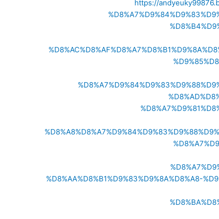
https://andyeuky99
%D8%A7%D9%84%D9%83%D9
%D8%B4%D9
%D8%AC%D8%AF%D8%A7%D8%B1%D9%8A%D8
%D9%85%D8
%D8%A7%D9%84%D9%83%D9%88%D9
%D8%AD%D8
%D8%A7%D9%81%D8
%D8%A8%D8%A7%D9%84%D9%83%D9%88%D9%
%D8%A7%D
%D8%A7%D9
%D8%AA%D8%B1%D9%83%D9%8A%D8%A8-%D9
%D8%BA%D8