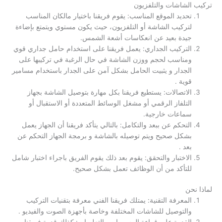
تركيب الشاشات والتلفزيون
تحديد الموقع المناسب: يقوم فريقنا باختيار مالكان المناسب
لتركيب الشاشة أو التلفزيون، حيث يكون مستوي ويتمتع بإضاءة
جيدة بعيد عن انعكاسات أشعة الشمس.
التركيب الجداري: يعمل فريقنا على استخدام حامل جداري قوي
ومناسب لحجم ووزن الشاشة في حال الرغبة في تركيبها على
الجدار و يثبيت الحامل بشكل آمن على الجدار باستخدام مسامير
قوية .
الاتصالات: يستطيع فريقنا بكل مهارة بتوصيل الشاشة بجهاز
التلفاز الرقمي أو مشغل الوسائط المتعددة أو الاستقبال أو
سماعات خارجية.
التحكم عن ببعد والتكامل: بالتالي يتأكد فريقنا أن الجهاز يعمل
بشكل صحيح ويتم توصيله بالشاشة و برمجة الجهاز التحكم عن
بعد .
الاختبار والتحقق: يقوم بعد ذلك يقوم الفريق باجراء اختبار شامل
للتأكد من أن الوظائف تعمل بشكل صحيح.
لماذا نحن
المعرفة التقنية: يمتلك فريقنا الفني معرفة بتقنيات التركيب
والتوصيل للشاشات المختلفة وخاصة بأجهزة الصوت والفيديو .