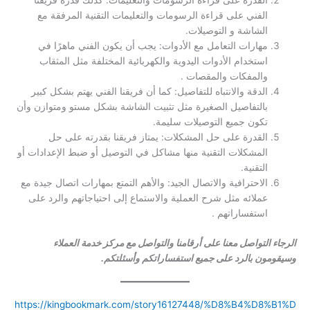
القدرة على قراءة الرسومات والتعليمات: كذلك قدرة فريقنا
الفني على قراءة الرسومات والتعليمات التقنية المرفقة مع
الشاشة و التوصيلات.
مهارات التعامل مع الأدوات: يجب أن يكون الفني ماهرًا في
استخدام الأدوات اليدوية والكهربائية المختلفة مثل المثقاب
والمفكات والمقصات .
الدقة والانتباه للتفاصيل: كما أن فريقنا الفني يهتم بشكل كبير
بالتفاصيل الصغيرة مثل تثبيت الشاشة بشكل مستو ومتوازن وأن
تكون جميع التوصيلات سليمة.
القدرة على حل المشكلات: يمتاز فريقنا بقدرته على حل
المشكلات التقنية منها مشاكل في التوصيل أو ضبط الإعدادات أو
التقنية.
الاحترافية والاتصال الجيد: والأهم التمتع بمهارات اتصال جيدة مع
عملائه مثل شرح العملية والاستماع إلى احتياجاتهم والرد على
استفساراتهم .
الرجاء التواصل معنا على أرقامنا والتواصل مع مركز خدمة العملاء
وسيقومون بالرد على جميع استفساراتكم وأسئلتكم.
https://kingbookmark.com/story16127448/%D8%B4%D8%B1%D