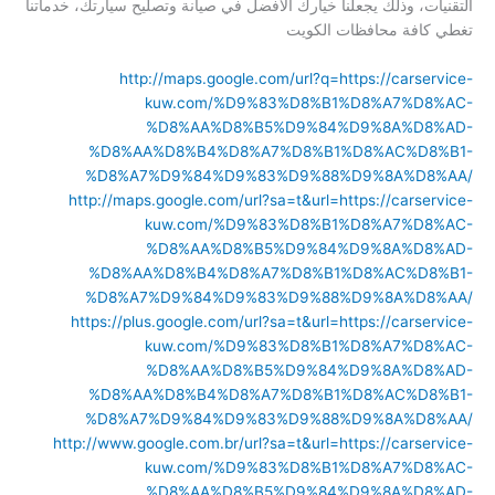
التقنيات، وذلك يجعلنا خيارك الافضل في صيانة وتصليح سيارتك، خدماتنا
تغطي كافة محافظات الكويت
http://maps.google.com/url?q=https://carservice-
kuw.com/%D9%83%D8%B1%D8%A7%D8%AC-
%D8%AA%D8%B5%D9%84%D9%8A%D8%AD-
%D8%AA%D8%B4%D8%A7%D8%B1%D8%AC%D8%B1-
%D8%A7%D9%84%D9%83%D9%88%D9%8A%D8%AA/
http://maps.google.com/url?sa=t&url=https://carservice-
kuw.com/%D9%83%D8%B1%D8%A7%D8%AC-
%D8%AA%D8%B5%D9%84%D9%8A%D8%AD-
%D8%AA%D8%B4%D8%A7%D8%B1%D8%AC%D8%B1-
%D8%A7%D9%84%D9%83%D9%88%D9%8A%D8%AA/
https://plus.google.com/url?sa=t&url=https://carservice-
kuw.com/%D9%83%D8%B1%D8%A7%D8%AC-
%D8%AA%D8%B5%D9%84%D9%8A%D8%AD-
%D8%AA%D8%B4%D8%A7%D8%B1%D8%AC%D8%B1-
%D8%A7%D9%84%D9%83%D9%88%D9%8A%D8%AA/
http://www.google.com.br/url?sa=t&url=https://carservice-
kuw.com/%D9%83%D8%B1%D8%A7%D8%AC-
%D8%AA%D8%B5%D9%84%D9%8A%D8%AD-