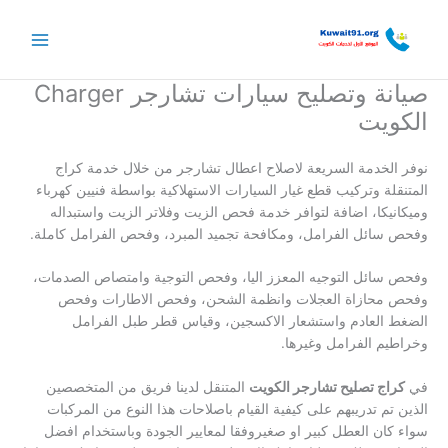
خطي
لى
لمحتوى
صيانة وتصليح سيارات تشارجر Charger
الكويت
نوفر الخدمة السريعة لاصلاح اعطال تشارجر من خلال خدمة كراج
المتنقلة وتركيب قطع غيار السيارات الاستهلاكية بواسطة فنيين كهرباء
وميكانيكا، اضافة لتوافر خدمة فحص الزيت وفلاتر الزيت واستبداله
وفحص سائل الفرامل، ومكافحة تجميد المبرد، وفحص الفرامل كاملة.
وفحص سائل التوجيه المعزز اليا، وفحص التوجية وامتصاص الصدمات،
وفحص محازاة العجلات وانظمة الشحن، وفحص الاطارات وفحص
الضغط العادم واستشعار الاكسجين، وقياس قطر طبل الفرامل
وخراطيم الفرامل وغيرها.
في
كراج تصليح تشارجر الكويت
المتنقل لدينا فريق من المتخصصين
الذين تم تدريبهم على كيفية القيام باصلاحات هذا النوع من المركبات
سواء كان العطل كبير او صغيروفقا لمعايير الجودة وباستخدام افضل