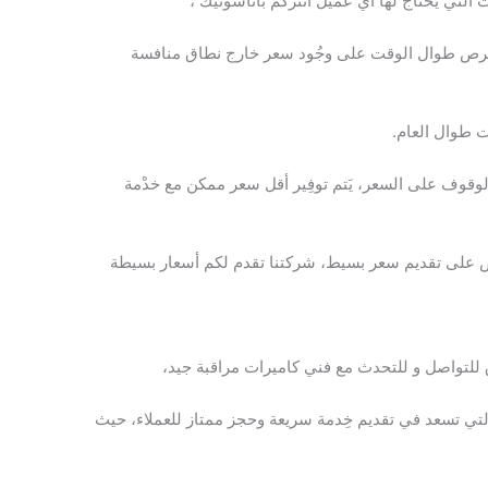
ت التي يحتاج لها أي عميل انتركم باناسونيك ،
 نحرص طوال الوقت على وجُود سعر خارج نطاق منافسة
ت طوال العام.
لوقوف على السعر، يَتم توفِير أقل سعر ممكن مع خدْمة
 على تقديم سعر بسيط، شركتنا تقدم لكم أسعار بسيطة
للتواصل و للتحدث مع فني كاميرات مراقبة جيد،
تي تسعد في تقديم خِدمة سريعة وحجز ممتاز للعملاء، حيث