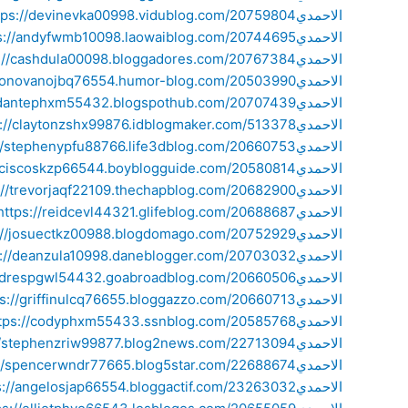
الاحمدي
https://devinevka00998.vidublog.com/20759804/فني-ستلايت-الاح
الاحمدي
https://andyfwmb10098.laowaiblog.com/20744695/فني-ستلايت-ال
الاحمدي
https://cashdula00098.bloggadores.com/20767384/فني-ستلايت-ا
الاحمدي
https://donovanojbq76554.humor-blog.com/20503990/فني-ستلا
الاحمدي
https://dantephxm55432.blogspothub.com/20707439/فني-ستلاي
الاحمدي
https://claytonzshx99876.idblogmaker.com/513378/فني-ستلايت-ا
الاحمدي
https://stephenypfu88766.life3dblog.com/20660753/فني-ستلايت
الاحمدي
https://franciscoskzp66544.boyblogguide.com/20580814/فني-
الاحمدي
https://trevorjaqf22109.thechapblog.com/20682900/فني-ستلايت-
الاحمدي
https://reidcevl44321.glifeblog.com/20688687/فني-ستلايت-الاحمدي
الاحمدي
https://josuectkz00988.blogdomago.com/20752929/فني-ستلايت-
الاحمدي
https://deanzula10998.daneblogger.com/20703032/فني-ستلايت-ا
الاحمدي
https://andrespgwl54432.goabroadblog.com/20660506/فني-ستل
الاحمدي
https://griffinulcq76655.bloggazzo.com/20660713/فني-ستلايت-ال
الاحمدي
https://codyphxm55433.ssnblog.com/20585768/فني-ستلايت-الاح
الاحمدي
https://stephenzriw99877.blog2news.com/22713094/فني-ستلايت
الاحمدي
https://spencerwndr77665.blog5star.com/22688674/فني-ستلايت
الاحمدي
https://angelosjap66554.bloggactif.com/23263032/فني-ستلايت-ا