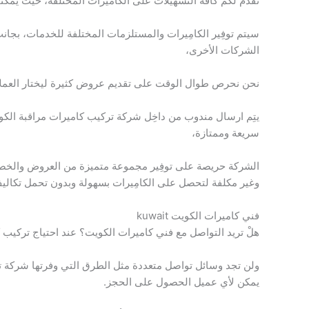
نقدم لكم كافة التسهيلات على الكَاميرات المختلفة، حيث يمكَنك 
سيتم توفِير الكامِيرات والمستلزمات المختلفة للخدمات، بج
الشركات الأخرى،
نحن نحرص طوال الوقت على تقديم عروض كثيرة ليختار العملاء م
يتِم ارسال مندوب من داخِل شركة تركيب كاميرات مراقبة الكوي
سريعة وممتازة،
الشركة حريصة على توفِير مجموعة متميزة من العروض والخص
وغير مكلفة لتحصل على الكامِيرات بسهولة وبدون تحمل تكاليف
فني كاميرات الكويت kuwait
هلْ تريد التواصل مع فني كاميرات الكويت؟ عند احتياج تركيب
ولن تجد وسائل تواصل متعددة مثل الطرق التي وفرتها شركة ت
يمكن لأي عميل الحصول على الحجز.