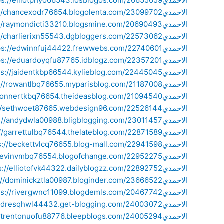
الاحمدي
https://elliotphyo66543.losblogos.com/20655059/فني-ستلايت-الا
الاحمدي
https://chancexodr76654.blogolenta.com/23099702/فني-ستلايت-
الاحمدي
https://raymondicti33210.blogsmine.com/20690493/فني-ستلايت-
الاحمدي
https://charlierixn55543.dgbloggers.com/22573062/فني-ستلايت-
الاحمدي
https://edwinnfuj44422.frewwebs.com/22740601/فني-ستلايت-الا
الاحمدي
https://eduardoyqfu87765.idblogz.com/22357201/فني-ستلايت-الا
الاحمدي
https://jaidentkbp66544.kylieblog.com/22445045/فني-ستلايت-الا
الاحمدي
https://rowantlbq76655.myparisblog.com/21187008/فني-ستلايت-
الاحمدي
https://connertkbq76654.theideasblog.com/21094540/فني-ستلا
الاحمدي
https://sethwoet87665.webdesign96.com/22526144/فني-ستلايت
الاحمدي
https://andydwla00988.bligblogging.com/23011457/فني-ستلايت-ا
الاحمدي
https://garrettulbq76544.thelateblog.com/22871589/فني-ستلايت-
الاحمدي
https://beckettvlcq76655.blog-mall.com/22941598/فني-ستلايت-ا
الاحمدي
https://devinvmbq76554.blogofchange.com/22952275/فني-ستلا
الاحمدي
https://elliotofvk44322.dailyblogzz.com/22892752/فني-ستلايت-ا
الاحمدي
https://dominickztla00987.bloginder.com/23666522/فني-ستلايت-
الاحمدي
https://rivergwnc11099.blogdemls.com/20467742/فني-ستلايت-الا
الاحمدي
https://andresqhwl44432.get-blogging.com/24003072/فني-ستل
الاحمدي
https://trentonuofu88776.bleepblogs.com/24005294/فني-ستلايت