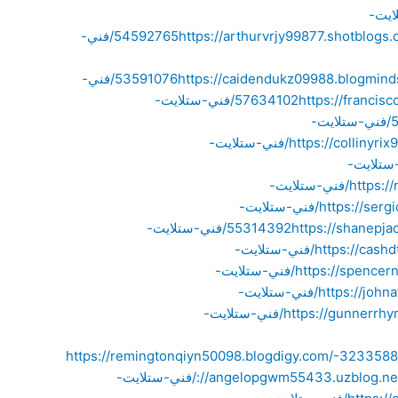
https/فني-ستلايت-
https://arthurvrjy99877.shotblog
https://cesarmgwm54432.blogocial.com/فني-
https://caidendukz09988.blogmin
https://dominickmdti43322.onesmablog.com/فني-
https://franciscoztla00988.bloguetechno.com/فني-ستلايت-
https://beauyskz09987.blog5.net/59619835/فني-ستلايت-
https://collinyrix99877.diowebhost.com/73001244/فني-ستلايت-
https://keegantlcq7/فني-ستلايت-
https://ricardoictj44321.full-design.com/فني-ستلايت-
https://sergiovqhw99877.tinyblogging.com/فني-ستلايت-
https://shanepjao65543.designertoblog.com/49191638/فني-ستلايت-
https://cashdtjz00987.bluxeblog.com/49751798/فني-ستلايت-
https://spencerngxm55433.articlesblogger.com/41006661/فني-ستلايت-
https://johnathankaqf32210.blogerus.com/40771923/فني-ستلايت-
https://gunnerrhym55433.blogpostie.com/40500471/فني-ستلايت-
https://remingtonqiyn50098.blogdigy.com/-323358
://angelopgwm55433.uzblog.ne
https://fernandozodq76543.qowap.com/77663173/فني-ستلايت-