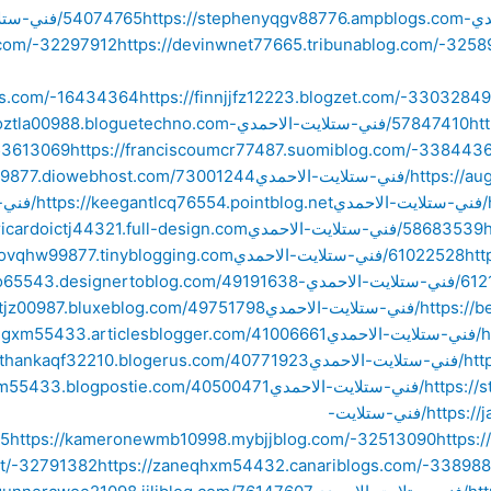
://stephenyqgv88776.ampblogs.com
s.com/-32297912
https://devinwnet77665.tribunablog.com/-325
ds.com/-16434364
https://finnjjfz12223.blogzet.com/-33032849
5763
https://franciscoumcr77487.suomiblog.com/-338443
تلايت-الاحمدي
6554.pointblog.net
ي
حمدي
ايت-الاحمدي
ي
حمدي
يت-الاحمدي
https://jaredkbrg33210.blogprodesign.com/40246849/فني-ستلايت-
85
https://kameronewmb10998.mybjjblog.com/-32513090
https:
t/-32791382
https://zaneqhxm54432.canariblogs.com/-33898