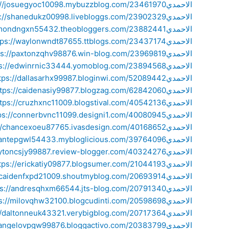
الاحمدي
https://josuegyoc10098.mybuzzblog.com/23461970/فني-ستلايت-
الاحمدي
https://shanedukz00998.livebloggs.com/23902329/فني-ستلايت-ا
الاحمدي
https://raymondngxn55432.theobloggers.com/23882441/فني-س
الاحمدي
https://waylonwndt87655.ttblogs.com/23437174/فني-ستلايت-الاح
الاحمدي
https://paxtonzqhv98876.win-blog.com/23969819/فني-ستلايت-ال
الاحمدي
https://edwinrnic33444.yomoblog.com/23894568/فني-ستلايت-ال
الاحمدي
https://dallasarhx99987.bloginwi.com/52089442/فني-ستلايت-الاح
الاحمدي
https://caidenasiy99877.blogzag.com/62842060/فني-ستلايت-الاحم
الاحمدي
https://cruzhxnc11009.blogstival.com/40542136/فني-ستلايت-الاحم
الاحمدي
https://connerbvnc11099.designi1.com/40080945/فني-ستلايت-الا
الاحمدي
https://chancexoeu87765.ivasdesign.com/40168652/فني-ستلايت
الاحمدي
https://dantepgwl54433.mybloglicious.com/39764096/فني-ستل
الاحمدي
https://claytoncsjy99887.review-blogger.com/40324276/فني-س
الاحمدي
https://erickatiy09877.blogsumer.com/21044193/فني-ستلايت-الاح
الاحمدي
https://caidenfxpd21009.shoutmyblog.com/20693914/فني-ستلاي
الاحمدي
https://andresqhxm66544.jts-blog.com/20791340/فني-ستلايت-ال
الاحمدي
https://milovqhw32100.blogcudinti.com/20598698/فني-ستلايت-ال
الاحمدي
https://daltonneuk43321.verybigblog.com/20717364/فني-ستلايت
الاحمدي
https://angelovpgw99876.bloggactivo.com/20383799/فني-ستلاي