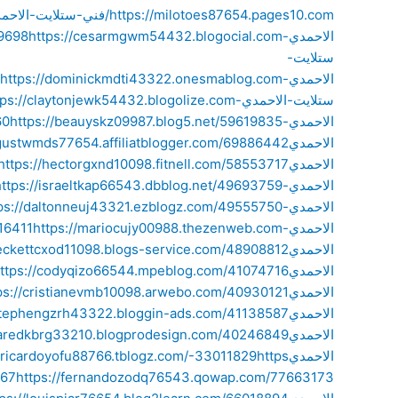
https://milotoes87654.pages10.com/فني-ستلايت-الاحمدي-54074765
الاحمدي-54592765
89698
ستلايت-
الاحمدي-53591076
ستلايت-الاحمدي-57847410
https://claytonjewk54432.blogolize.com/فني-ستلايت-الاحمدي-4102
الاحمدي-53613069
60
الاحمدي
https://augustwmds77654.affiliatblogger.com/69886442/فني-س
الاحمدي
https://hectorgxnd10098.fitnell.com/58553717/فني-ستلايت-الاحمدي
الاحمدي-58683539
https://israeltkap66543.dbblog.net/49693759/فني-ستلايت-الاحمد
الاحمدي-61022528
https://daltonneuj43321.ezblogz.com/49555750/فني-ستلايت-الا
الاحمدي-61216411
https://mariocujy00988.thezenweb.com/فني-ستلايت-الاحمدي-55314392
الاحمدي
https://beckettcxod11098.blogs-service.com/48908812/فني-ستل
الاحمدي
https://codyqizo66544.mpeblog.com/41074716/فني-ستلايت-الاحمد
الاحمدي
https://cristianevmb10098.arwebo.com/40930121/فني-ستلايت-الا
الاحمدي
https://stephengzrh43322.bloggin-ads.com/41138587/فني-ستلا
الاحمدي
الاحمدي
https
//ricardoyofu88766.tblogz.com/-33011829
867