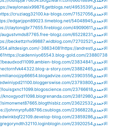
الاحمدي
https://louispjar76654.blog2learn.com/66018894/فني-ستلايت-الاح
الاحمدي
https://waylonasix99876.getblogs.net/49535391/فني-ستلايت-الاح
الاحمدي
https://cruziaqg32100.ka-blogs.com/71527056/فني-ستلايت-الاحمدي
الاحمدي
https://edgarjppn89023.timeblog.net/54048945/فني-ستلايت-الاحم
الاحمدي
https://claytonqjbr77655.fireblogz.com/49090611/فني-ستلايت-الا
الاحمدي
https://augustvmds87765.free-blogz.com/65228231/فني-ستلايت
الاحمدي
الاحمدي
https://andrestl
q76554.alltdesign.com/-38634081
661
الاحمدي
https://beaudxod11099.ambien-blog.com/23834841/فني-ستلايت-
الاحمدي
https://hectornfvk44322.blog-a-story.com/23882465/فني-ستلاي
الاحمدي
https://emilianoojzp66654.blogadvize.com/23903556/فني-ستلاي
الاحمدي
https://edwiniypd21100.bloggerswise.com/23793800/فني-ستلاي
الاحمدي
https://louisgxnc11099.blogoscience.com/23766618/فني-ستلايت-
الاحمدي
https://knoxgyod11098.blogrenanda.com/23812980/فني-ستلايت-ا
الاحمدي
https://simonwnet87665.blogthisbiz.com/23622532/فني-ستلايت-
الاحمدي
https://johnnyrpfu88766.csublogs.com/23668228/فني-ستلايت-الا
الاحمدي
https://edwinkbqf22109.develop-blog.com/23859286/فني-ستلاي
الاحمدي
https://gregoryndth32110.loginblogin.com/23920254/فني-ستلاي