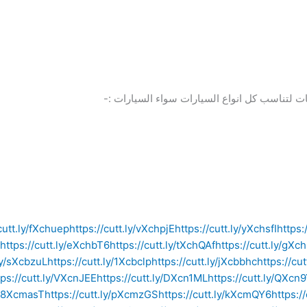
 لتناسب كل انواع السيارات سواء السيارات :-
cutt.ly/fXchuep
https://cutt.ly/vXchpjE
https://cutt.ly/yXchsfI
https:
https://cutt.ly/eXchbT6
https://cutt.ly/tXchQAf
https://cutt.ly/gXc
.ly/sXcbzuL
https://cutt.ly/1Xcbclp
https://cutt.ly/jXcbbhc
https://cu
tps://cutt.ly/VXcnJEE
https://cutt.ly/DXcn1ML
https://cutt.ly/QXcn
ly/8XcmasT
https://cutt.ly/pXcmzGS
https://cutt.ly/kXcmQY6
https: